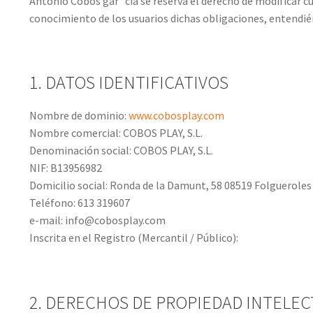
Antonio Cobos gar´cia se reserva el derecho de modificar cua
conocimiento de los usuarios dichas obligaciones, entendié
1. DATOS IDENTIFICATIVOS
Nombre de dominio:
www.cobosplay.com
Nombre comercial: COBOS PLAY, S.L.
Denominación social: COBOS PLAY, S.L.
NIF: B13956982
Domicilio social: Ronda de la Damunt, 58 08519 Folgueroles
Teléfono: 613 319607
e-mail: info@cobosplay.com
Inscrita en el Registro (Mercantil / Público):
2. DERECHOS DE PROPIEDAD INTELEC