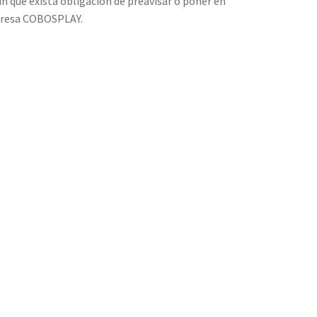
in que exista obligación de preavisar o poner en
mpresa COBOSPLAY.