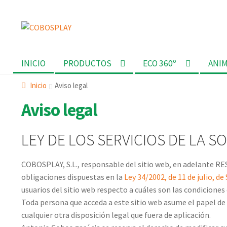
Ir
Ir
a
al
la
contenido
INICIO
PRODUCTOS
ECO 360º
ANI
navegación
Inicio
Aviso legal
Aviso legal
LEY DE LOS SERVICIOS DE LA S
COBOSPLAY, S.L., responsable del sitio web, en adelante R
obligaciones dispuestas en la
Ley 34/2002, de 11 de julio, d
usuarios del sitio web respecto a cuáles son las condiciones 
Toda persona que acceda a este sitio web asume el papel de
cualquier otra disposición legal que fuera de aplicación.