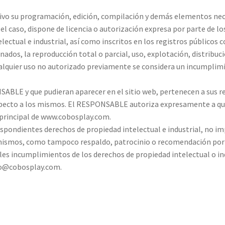
ativo su programación, edición, compilación y demás elementos nec
el caso, dispone de licencia o autorización expresa por parte de l
ctual e industrial, así como inscritos en los registros públicos 
ados, la reproducción total o parcial, uso, explotación, distribuci
alquier uso no autorizado previamente se considera un incumplimi
NSABLE y que pudieran aparecer en el sitio web, pertenecen a sus 
especto a los mismos. El RESPONSABLE autoriza expresamente a que
eb principal de www.cobosplay.com.
pondientes derechos de propiedad intelectual e industrial, no imp
s mismos, como tampoco respaldo, patrocinio o recomendación por
bles incumplimientos de los derechos de propiedad intelectual o in
nfo@cobosplay.com.