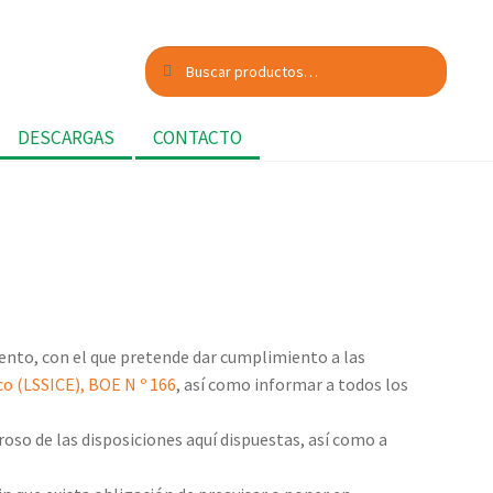
Buscar
Buscar
por:
DESCARGAS
CONTACTO
ento, con el que pretende dar cumplimiento a las
ico (LSSICE), BOE N º 166
, así como informar a todos los
so de las disposiciones aquí dispuestas, así como a