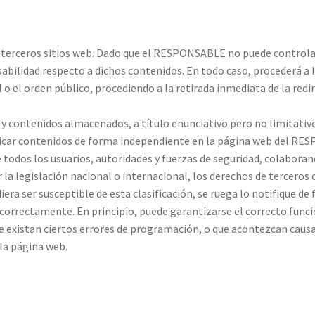
 de terceros sitios web. Dado que el RESPONSABLE no puede control
abilidad respecto a dichos contenidos. En todo caso, procederá a 
l o el orden público, procediendo a la retirada inmediata de la red
contenidos almacenados, a título enunciativo pero no limitativo,
blicar contenidos de forma independiente en la página web del R
de todos los usuarios, autoridades y fuerzas de seguridad, colaboran
a legislación nacional o internacional, los derechos de terceros o 
iera ser susceptible de esta clasificación, se ruega lo notifique de
correctamente. En principio, puede garantizarse el correcto funcio
existan ciertos errores de programación, o que acontezcan causas
la página web.