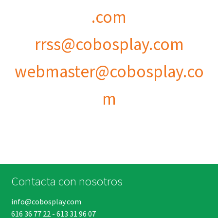
.com
rrss@cobosplay.com
webmaster@cobosplay.co
m
Contacta con nosotros
info@cobosplay.com
616 36 77 22
-
613 31 96 07