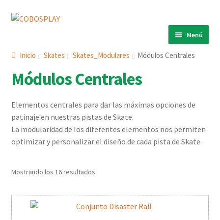
Ir
Ir
a
al
Menú
la
contenido
INICIO
navegación
Inicio
Skates
Skates_Modulares
Módulos Centrales
PRODUCTOS
Expandi
Módulos Centrales
el
MOBILIARIO URBANO
Expandi
menú
el
Elementos centrales para dar las máximas opciones de
JUEGOS INFANTILES
Expandi
hijo
menú
patinaje en nuestras pistas de Skate.
el
EQUIPAMIENTOS DEPORTIVOS
Expandi
hijo
La modularidad de los diferentes elementos nos permiten
menú
el
optimizar y personalizar el diseño de cada pista de Skate.
E-BIKE
Expandi
hijo
menú
el
BIOSALUDABLES
hijo
menú
Mostrando los 16 resultados
URBAN SPORT
hijo
MESAS DE JUEGOS
PISTAS MULTIDEPORTE