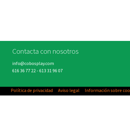
Contacta con nosotros
info@cobosplay.com
616 36 77 22
-
613 31 96 07
Política de privacidad
Aviso legal
Información sobre coo