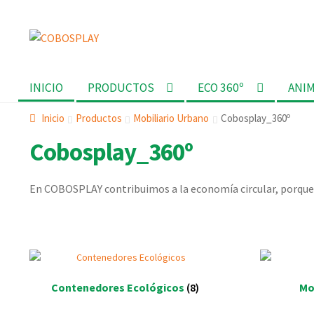
Ir
Ir
a
al
la
contenido
INICIO
PRODUCTOS
ECO 360º
ANI
navegación
Inicio
Productos
Mobiliario Urbano
Cobosplay_360º
Cobosplay_360º
En COBOSPLAY contribuimos a la economía circular, porque
Contenedores Ecológicos
(8)
Mo