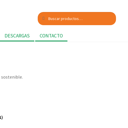
Buscar
Buscar
por:
DESCARGAS
CONTACTO
 sostenible.
1)