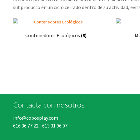
subproducto en un ciclo cerrado dentro de su actividad, evit
Contenedores Ecológicos
(8)
Mo
Contacta con nosotros
info@cobosplay.com
616 36 77 22
-
613 31 96 07