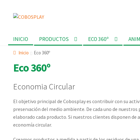
Ir
Ir
a
al
la
contenido
INICIO
PRODUCTOS
ECO 360º
ANI
navegación
Inicio
Eco 360º
Eco 360º
Economia Circular
El objetivo principal de Cobosplay es contribuir con su acti
preservación del medio ambiente. De cada uno de nuestros p
elaborado cada producto. Si nuestros clientes disponen de a
economía circular.
Creamos productos a medida a partir de los residuos de una 