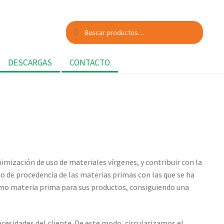
Buscar
Buscar
por:
DESCARGAS
CONTACTO
nimización de uso de materiales vírgenes, y contribuir con la
o de procedencia de las materias primas con las que se ha
como materia prima para sus productos, consiguiendo una
cesidades del cliente. De este modo, circularizamos el