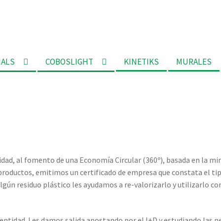
MALS
COBOSLIGHT
KINETIKS
MURALES
vidad, al fomento de una Economía Circular (360º), basada en la mi
roductos, emitimos un certificado de empresa que constata el tip
lgún residuo plástico les ayudamos a re-valorizarlo y utilizarlo 
entidad. Les damos salida apostando por el I+D y estudiando las ne