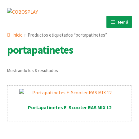
Ir
Ir
a
al
Menú
la
contenido
INICIO
navegación
Inicio
Productos etiquetados “portapatinetes”
PRODUCTOS
Expandi
portapatinetes
el
ECO 360º
Expandi
menú
el
ANIMALS
Expandi
hijo
Mostrando los 8 resultados
menú
el
COBOSLIGHT
Expandi
hijo
menú
el
KINETIKS
hijo
menú
MURALES
hijo
Portapatinetes E-Scooter RAS MIX 12
DESCARGAS
CONTACTO