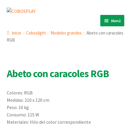
Ir
Ir
a
al
Menú
la
contenido
INICIO
navegación
Inicio
Coboslight
Modelos grandes
Abeto con caracoles
RGB
PRODUCTOS
Expandi
el
ECO 360º
Expandi
menú
el
ANIMALS
Expandi
hijo
menú
Abeto con caracoles RGB
el
COBOSLIGHT
Expandi
hijo
menú
el
KINETIKS
hijo
menú
Colores: RGB
MURALES
hijo
Medidas: 210 x 120 cm
DESCARGAS
Peso: 10 kg
Consumo: 115 W
CONTACTO
Materiales: Hilo del color correspondiente