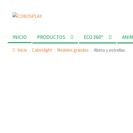
Ir
Ir
a
al
la
contenido
INICIO
PRODUCTOS
ECO 360º
ANI
navegación
Inicio
Coboslight
Modelos grandes
Abeto y estrellas