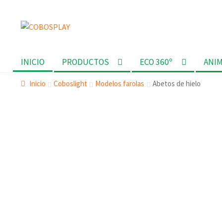
Ir
Ir
a
al
la
contenido
INICIO
PRODUCTOS
ECO 360º
ANI
navegación
Inicio
Coboslight
Modelos farolas
Abetos de hielo