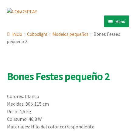
Ir
Ir
a
al
Menú
la
contenido
INICIO
navegación
Inicio
Coboslight
Modelos pequeños
Bones Festes
pequeño 2
PRODUCTOS
Expandi
el
ECO 360º
Expandi
menú
el
ANIMALS
Expandi
hijo
menú
Bones Festes pequeño 2
el
COBOSLIGHT
Expandi
hijo
menú
el
KINETIKS
hijo
menú
Colores: blanco
MURALES
hijo
Medidas: 80 x 115 cm
DESCARGAS
Peso: 4,5 kg
Consumo: 46,8 W
CONTACTO
Materiales: Hilo del color correspondiente