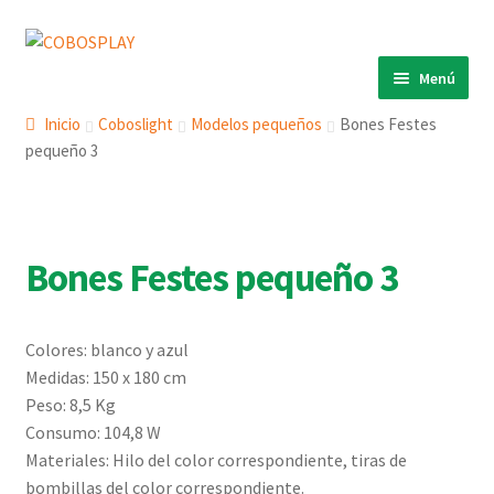
Ir
Ir
a
al
Menú
la
contenido
INICIO
navegación
Inicio
Coboslight
Modelos pequeños
Bones Festes
pequeño 3
PRODUCTOS
ECO 360º
ANIMALS
Bones Festes pequeño 3
COBOSLIGHT
KINETIKS
Colores: blanco y azul
MURALES
Medidas: 150 x 180 cm
DESCARGAS
Peso: 8,5 Kg
Consumo: 104,8 W
CONTACTO
Materiales: Hilo del color correspondiente, tiras de
bombillas del color correspondiente.