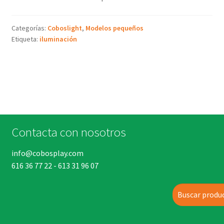
Categorías:
Coboslight
,
Modelos pequeños
Etiqueta:
iluminación
Contacta con nosotros
info@cobosplay.com
616 36 77 22
-
613 31 96 07
Buscar