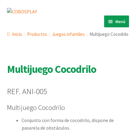
Ir
Ir
a
al
Menú
la
contenido
INICIO
navegación
Inicio
Productos
Juegos infantiles
Multijuego Cocodrilo
PRODUCTOS
Expandi
el
ECO 360º
Expandi
menú
el
Multijuego Cocodrilo
ANIMALS
Expandi
hijo
menú
el
COBOSLIGHT
Expandi
hijo
menú
el
KINETIKS
REF. ANI-005
hijo
menú
MURALES
hijo
Multijuego Cocodrilo
DESCARGAS
Conjunto con forma de cocodrilo, dispone de
CONTACTO
pasarela de obstáculos.