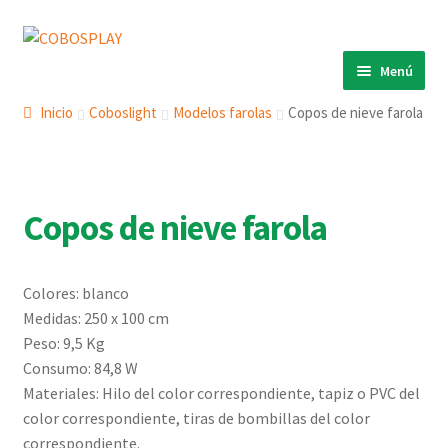
Ir
Ir
a
al
Menú
la
contenido
INICIO
navegación
Inicio
Coboslight
Modelos farolas
Copos de nieve farola
PRODUCTOS
Expandi
el
ECO 360º
Expandi
menú
el
Copos de nieve farola
ANIMALS
Expandi
hijo
menú
el
COBOSLIGHT
Expandi
hijo
menú
el
KINETIKS
Colores: blanco
hijo
menú
Medidas: 250 x 100 cm
MURALES
hijo
Peso: 9,5 Kg
DESCARGAS
Consumo: 84,8 W
Materiales: Hilo del color correspondiente, tapiz o PVC del
CONTACTO
color correspondiente, tiras de bombillas del color
correspondiente.