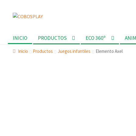
Ir
Ir
a
al
la
contenido
INICIO
PRODUCTOS
ECO 360º
ANI
navegación
Inicio
Productos
Juegos infantiles
Elemento Axel