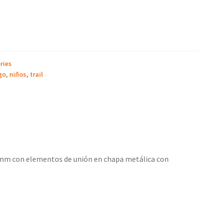
ries
go
,
niños
,
trail
0 mm con elementos de unión en chapa metálica con