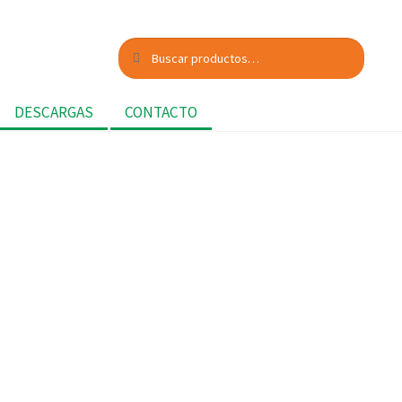
Buscar
Buscar
por:
DESCARGAS
CONTACTO