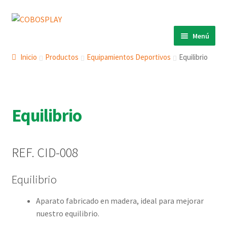
Ir
Ir
a
al
Menú
la
contenido
INICIO
navegación
Inicio
Productos
Equipamientos Deportivos
Equilibrio
PRODUCTOS
Expandi
el
ECO 360º
Expandi
menú
el
Equilibrio
ANIMALS
Expandi
hijo
menú
el
COBOSLIGHT
Expandi
hijo
menú
el
KINETIKS
REF. CID-008
hijo
menú
MURALES
hijo
Equilibrio
DESCARGAS
Aparato fabricado en madera, ideal para mejorar
CONTACTO
nuestro equilibrio.