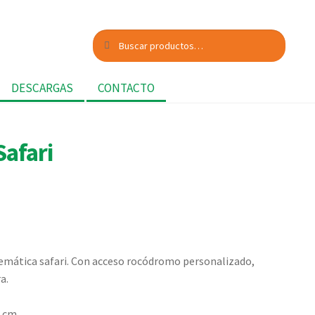
Buscar
Buscar
por:
DESCARGAS
CONTACTO
Safari
temática safari. Con acceso rocódromo personalizado,
a.
5 cm