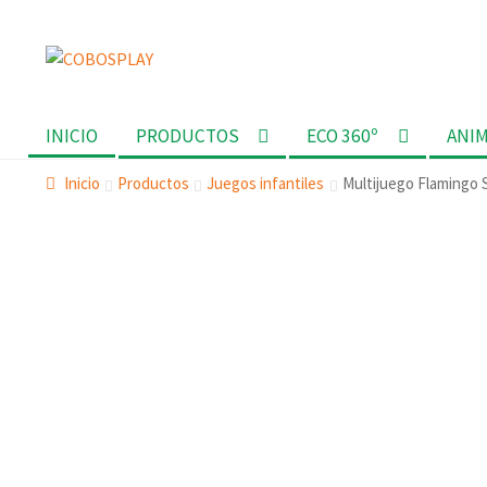
Ir
Ir
a
al
la
contenido
INICIO
PRODUCTOS
ECO 360º
ANI
navegación
Inicio
Productos
Juegos infantiles
Multijuego Flamingo S