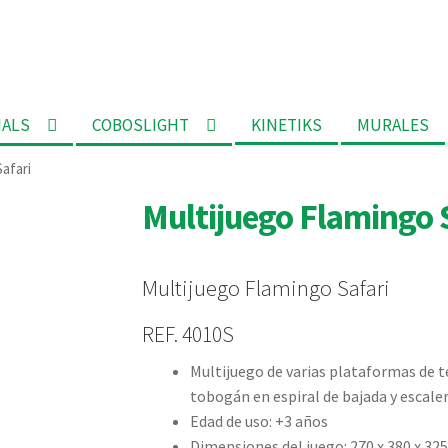
MALS
COBOSLIGHT
KINETIKS
MURALES
afari
Multijuego Flamingo 
Multijuego Flamingo Safari
REF. 4010S
Multijuego de varias plataformas de 
tobogán en espiral de bajada y escaler
Edad de uso: +3 años
Dimensiones del juego: 270 x 380 x 32