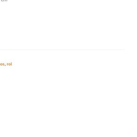
ños
,
rol