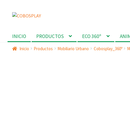
Ir
Ir
a
al
la
contenido
INICIO
PRODUCTOS
ECO 360º
ANI
navegación
Inicio
Productos
Mobiliario Urbano
Cobosplay_360º
M