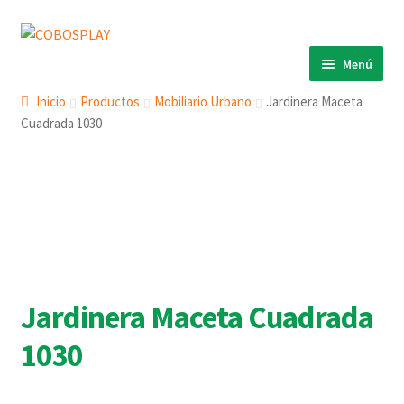
Ir
Ir
a
al
Menú
la
contenido
INICIO
navegación
Inicio
Productos
Mobiliario Urbano
Jardinera Maceta
Cuadrada 1030
PRODUCTOS
ECO 360º
ANIMALS
COBOSLIGHT
KINETIKS
MURALES
Jardinera Maceta Cuadrada
DESCARGAS
1030
CONTACTO