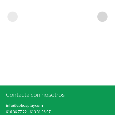
Contacta con nosotros
info@cobosplay.com
616 36 77 22
-
613 31 96 07