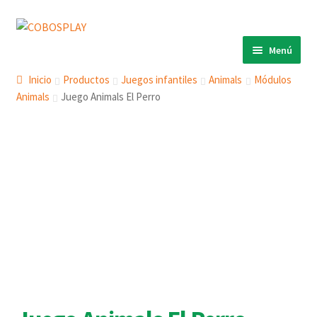
Ir
Ir
a
al
Menú
la
contenido
INICIO
navegación
Inicio
Productos
Juegos infantiles
Animals
Módulos
Animals
Juego Animals El Perro
PRODUCTOS
ECO 360º
ANIMALS
COBOSLIGHT
KINETIKS
MURALES
DESCARGAS
CONTACTO