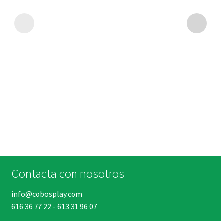
Contacta con nosotros
info@cobosplay.com
616 36 77 22
-
613 31 96 07