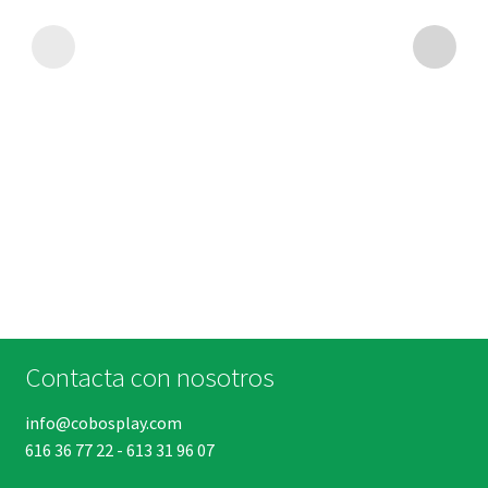
Contacta con nosotros
info@cobosplay.com
616 36 77 22
-
613 31 96 07