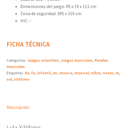
Dimensiones del juego: 95 x 19 x 111 cm
Zona de seguridad: 395 x 319 cm
HIC: –
FICHA TÉCNICA
Categorías:
Juegos infantiles
,
Juegos musicales
,
Paneles
musicales
Etiquetas:
do
,
fa
,
infantil
,
mi
,
musica
,
musical
,
niños
,
notas
,
re
,
sol
,
xilófono
Descripción
Lula Xilófono