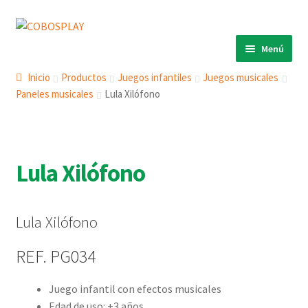
Ir
Ir
a
al
Menú
la
contenido
INICIO
navegación
Inicio
Productos
Juegos infantiles
Juegos musicales
Paneles musicales
Lula Xilófono
PRODUCTOS
Expandi
el
ECO 360º
Expandi
menú
el
ANIMALS
Expandi
hijo
menú
Lula Xilófono
el
COBOSLIGHT
Expandi
hijo
menú
el
KINETIKS
hijo
menú
Lula Xilófono
MURALES
hijo
DESCARGAS
REF. PG034
CONTACTO
Juego infantil con efectos musicales
Edad de uso: +3 años