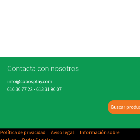
Contacta con nosotros
info@cobosplay.com
616 36 77 22
-
613 31 96 07
Buscar
Política de privacidad
Aviso legal
Información sobre
cookies
Redes Sociales