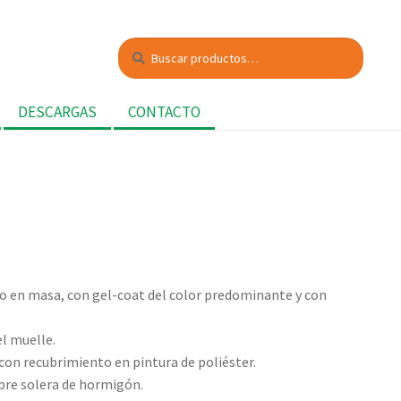
Buscar
Buscar
por:
DESCARGAS
CONTACTO
do en masa, con gel-coat del color predominante y con
el muelle.
on recubrimiento en pintura de poliéster.
bre solera de hormigón.