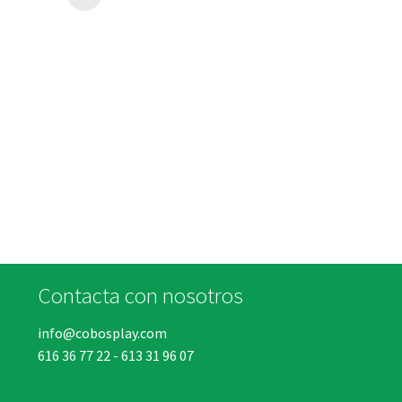
Contacta con nosotros
info@cobosplay.com
616 36 77 22
-
613 31 96 07