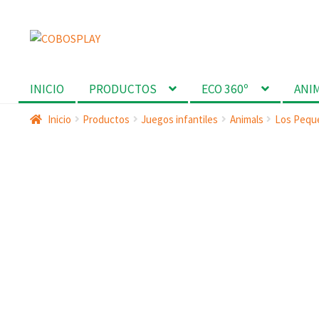
Ir
Ir
a
al
la
contenido
INICIO
PRODUCTOS
ECO 360º
ANI
navegación
Inicio
Productos
Juegos infantiles
Animals
Los Pequ