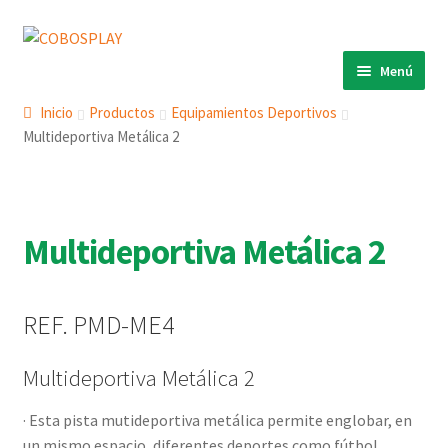
Ir
Ir
a
al
Menú
la
contenido
INICIO
navegación
Inicio
Productos
Equipamientos Deportivos
Multideportiva Metálica 2
PRODUCTOS
Expandi
el
ECO 360º
Expandi
menú
el
ANIMALS
Expandi
hijo
menú
Multideportiva Metálica 2
el
COBOSLIGHT
Expandi
hijo
menú
el
KINETIKS
hijo
menú
REF. PMD-ME4
MURALES
hijo
DESCARGAS
Multideportiva Metálica 2
CONTACTO
· Esta pista mutideportiva metálica permite englobar, en
un mismo espacio, diferentes deportes como fútbol,