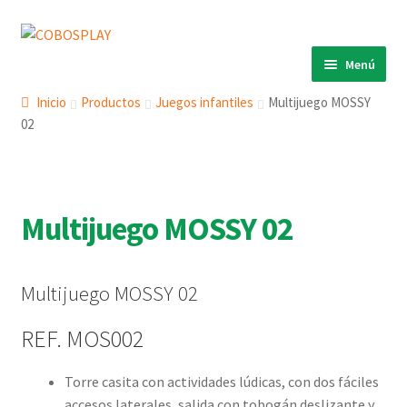
Ir
Ir
a
al
Menú
la
contenido
INICIO
navegación
Inicio
Productos
Juegos infantiles
Multijuego MOSSY
02
PRODUCTOS
Expandi
el
ECO 360º
Expandi
menú
el
ANIMALS
Expandi
hijo
menú
Multijuego MOSSY 02
el
COBOSLIGHT
Expandi
hijo
menú
el
KINETIKS
hijo
menú
Multijuego MOSSY 02
MURALES
hijo
DESCARGAS
REF. MOS002
CONTACTO
Torre casita con actividades lúdicas, con dos fáciles
accesos laterales, salida con tobogán deslizante y