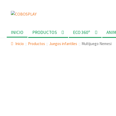
Ir
Ir
a
al
la
contenido
INICIO
PRODUCTOS
ECO 360º
ANI
navegación
Inicio
Productos
Juegos infantiles
Multijuego Nemesi