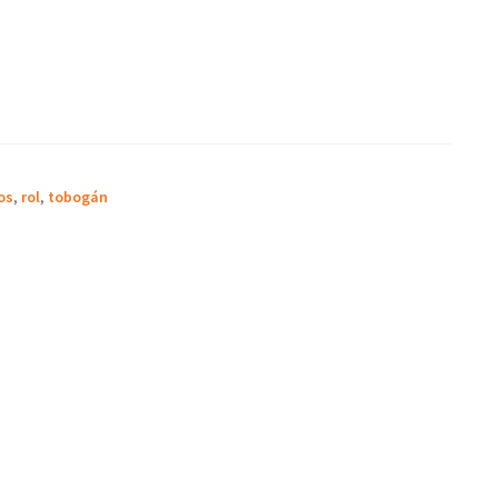
os
,
rol
,
tobogán