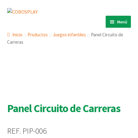
Ir
Ir
a
al
Menú
la
contenido
INICIO
navegación
Inicio
Productos
Juegos infantiles
Panel Circuito de
Carreras
PRODUCTOS
Expandi
el
ECO 360º
Expandi
menú
el
ANIMALS
Expandi
hijo
menú
el
COBOSLIGHT
Expandi
hijo
menú
el
KINETIKS
hijo
menú
MURALES
hijo
Panel Circuito de Carreras
DESCARGAS
CONTACTO
REF. PIP-006