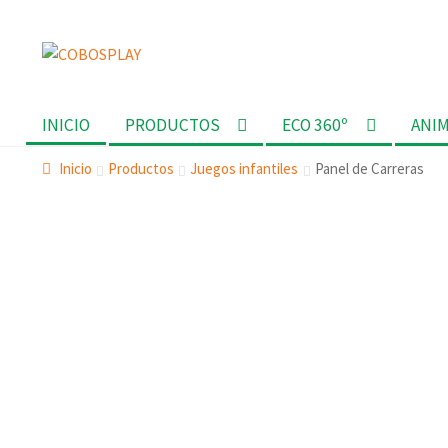
Ir
Ir
a
al
la
contenido
INICIO
PRODUCTOS
ECO 360º
ANI
navegación
Inicio
Productos
Juegos infantiles
Panel de Carreras