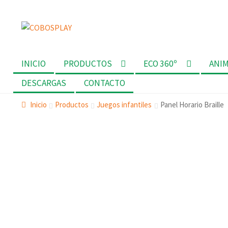
Ir
Ir
a
al
la
contenido
INICIO
PRODUCTOS
ECO 360º
ANI
navegación
DESCARGAS
CONTACTO
Inicio
Productos
Juegos infantiles
Panel Horario Braille