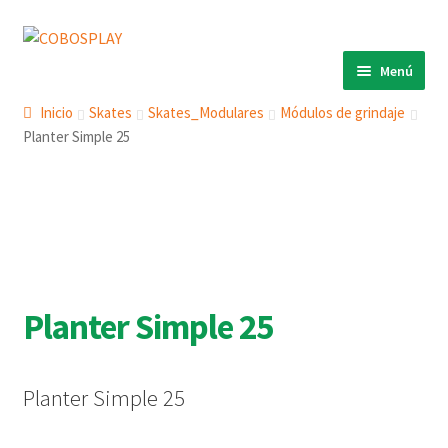
Ir
Ir
a
al
Menú
la
contenido
INICIO
navegación
Inicio
Skates
Skates_Modulares
Módulos de grindaje
Planter Simple 25
PRODUCTOS
Expandi
el
ECO 360º
Expandi
menú
el
ANIMALS
Expandi
hijo
menú
el
COBOSLIGHT
Expandi
hijo
menú
el
KINETIKS
hijo
menú
Planter Simple 25
MURALES
hijo
DESCARGAS
Planter Simple 25
CONTACTO