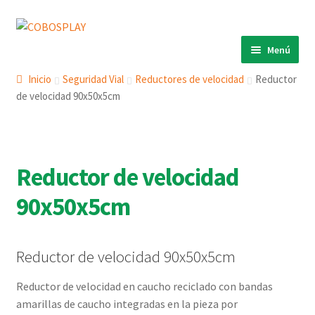
Ir
Ir
a
al
Menú
la
contenido
INICIO
navegación
Inicio
Seguridad Vial
Reductores de velocidad
Reductor
de velocidad 90x50x5cm
PRODUCTOS
Expandi
el
ECO 360º
Expandi
menú
el
ANIMALS
Expandi
hijo
menú
Reductor de velocidad
el
COBOSLIGHT
Expandi
hijo
menú
90x50x5cm
el
KINETIKS
hijo
menú
MURALES
hijo
Reductor de velocidad 90x50x5cm
DESCARGAS
CONTACTO
Reductor de velocidad en caucho reciclado con bandas
amarillas de caucho integradas en la pieza por