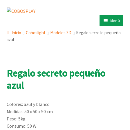
Ir
Ir
a
al
Menú
la
contenido
INICIO
navegación
Inicio
Coboslight
Modelos 3D
Regalo secreto pequeño
azul
PRODUCTOS
ECO 360º
ANIMALS
Regalo secreto pequeño
COBOSLIGHT
azul
KINETIKS
MURALES
Colores: azul y blanco
DESCARGAS
Medidas: 50 x 50 x 50 cm
CONTACTO
Peso: 5kg
Consumo: 50 W