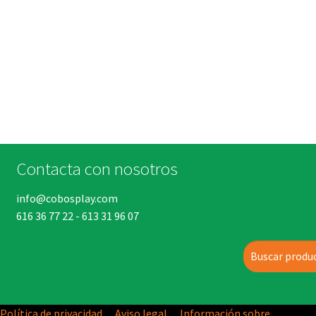
Contacta con nosotros
info@cobosplay.com
616 36 77 22
-
613 31 96 07
Buscar
Política de privacidad
Aviso legal
Información sobre