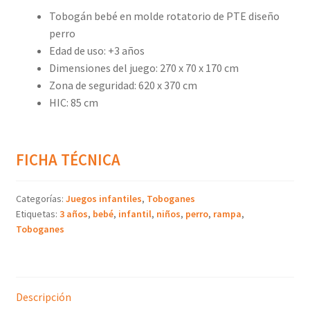
Tobogán bebé en molde rotatorio de PTE diseño
perro
Edad de uso: +3 años
Dimensiones del juego: 270 x 70 x 170 cm
Zona de seguridad: 620 x 370 cm
HIC: 85 cm
FICHA TÉCNICA
Categorías:
Juegos infantiles
,
Toboganes
Etiquetas:
3 años
,
bebé
,
infantil
,
niños
,
perro
,
rampa
,
Toboganes
Descripción