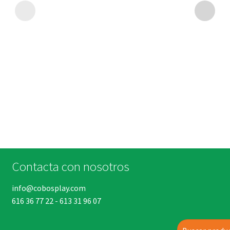
Contacta con nosotros
info@cobosplay.com
616 36 77 22
-
613 31 96 07
Buscar