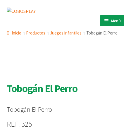
Ir
Ir
a
al
Menú
la
contenido
INICIO
navegación
Inicio
Productos
Juegos infantiles
Tobogán El Perro
PRODUCTOS
ECO 360º
ANIMALS
COBOSLIGHT
Tobogán El Perro
KINETIKS
MURALES
DESCARGAS
Tobogán El Perro
CONTACTO
REF. 325