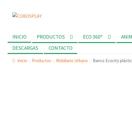
Ir
Ir
a
al
la
contenido
INICIO
PRODUCTOS
ECO 360º
ANI
navegación
DESCARGAS
CONTACTO
Inicio
Productos
Mobiliario Urbano
Banco Ecocity plástic