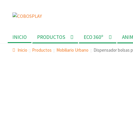
Ir
Ir
a
al
la
contenido
INICIO
PRODUCTOS
ECO 360º
ANI
navegación
Inicio
Productos
Mobiliario Urbano
Dispensador bolsas 