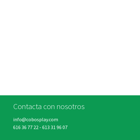
Contacta con nosotros
info@cobosplay.com
616 36 77 22
-
613 31 96 07