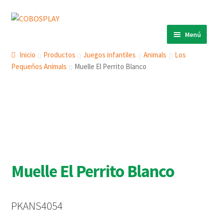
Ir
Ir
a
al
Menú
la
contenido
INICIO
navegación
Inicio
Productos
Juegos infantiles
Animals
Los
Pequeños Animals
Muelle El Perrito Blanco
PRODUCTOS
Expandi
el
ECO 360º
Expandi
menú
el
ANIMALS
Expandi
hijo
menú
el
COBOSLIGHT
Expandi
hijo
menú
el
KINETIKS
hijo
menú
MURALES
hijo
Muelle El Perrito Blanco
DESCARGAS
CONTACTO
PKANS4054