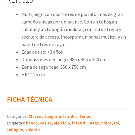
REF. 525
Multijuego con dos torres de plataformas de gran
tamaño unidas por un puente. Con un tobogán
tubular y un tobogán modular, con red de trepa y
escalera de acceso. Incorpora un panel musical y un
panel de tres en raya.
Edad de uso: +3 años
Dimensiones del juego: 485 x 465 x 350 cm
Zona de seguridad: 850 x 750 cm
HIC: 125 cm
FICHA TÉCNICA
Categorías:
Classic
,
Juegos infantiles
,
Series
Etiquetas:
banco
,
casita
,
ejercicio
,
infantil
,
juego
,
niños
,
rol
,
tobogán
,
volante