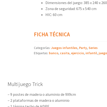
Dimensiones del juego: 385 x 240 x 26
Zona de seguridad: 675 x 540 cm
HIC: 60 cm
FICHA TÉCNICA
Categorías:
Juegos infantiles
,
Party
,
Series
Etiquetas:
banco
,
casita
,
ejercicio
,
infantil
,
juego
Multijuego Trick
– 9 postes de madera o aluminio de 9X9cm
– 2 plataformas de madera o aluminio
– 1 lámina techo de HDPE