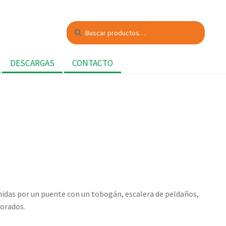
Buscar
Buscar
por:
DESCARGAS
CONTACTO
nidas por un puente con un tobogán, escalera de peldaños,
porados.