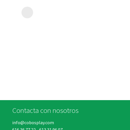
Contacta con nosotros
info@cobosplay.com
616 36 77 22
-
613 31 96 07