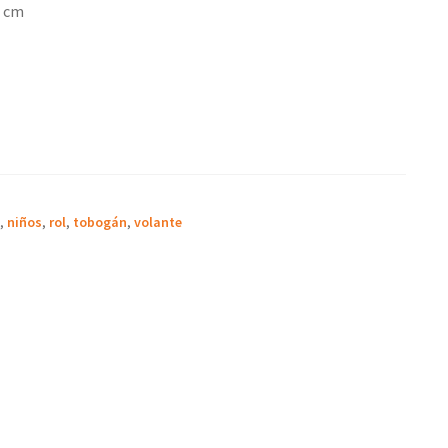
0 cm
,
niños
,
rol
,
tobogán
,
volante