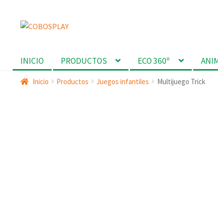
Ir
Ir
a
al
la
contenido
INICIO
PRODUCTOS
ECO 360º
ANI
navegación
Inicio
Productos
Juegos infantiles
Multijuego Trick