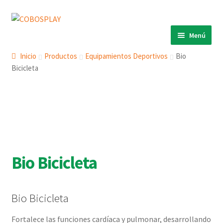
Ir
Ir
a
al
Menú
la
contenido
INICIO
navegación
Inicio
Productos
Equipamientos Deportivos
Bio
Bicicleta
PRODUCTOS
Expandi
el
ECO 360º
Expandi
menú
el
ANIMALS
Expandi
hijo
menú
el
COBOSLIGHT
Expandi
hijo
menú
el
KINETIKS
hijo
menú
Bio Bicicleta
MURALES
hijo
DESCARGAS
Bio Bicicleta
CONTACTO
Fortalece las funciones cardíaca y pulmonar, desarrollando