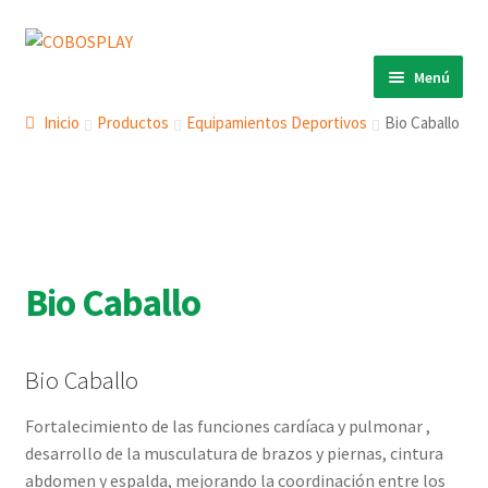
Ir
Ir
a
al
Menú
la
contenido
INICIO
navegación
Inicio
Productos
Equipamientos Deportivos
Bio Caballo
PRODUCTOS
Expandi
el
ECO 360º
Expandi
menú
el
ANIMALS
Expandi
hijo
menú
el
COBOSLIGHT
Expandi
hijo
Bio Caballo
menú
el
KINETIKS
hijo
menú
MURALES
hijo
Bio Caballo
DESCARGAS
Fortalecimiento de las funciones cardíaca y pulmonar ,
CONTACTO
desarrollo de la musculatura de brazos y piernas, cintura
abdomen y espalda, mejorando la coordinación entre los