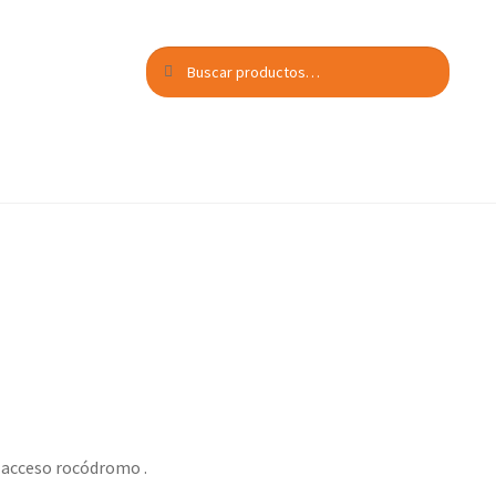
Buscar
Buscar
por:
 acceso rocódromo .