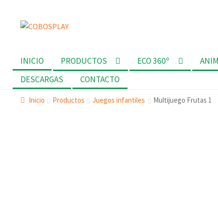
Ir
Ir
a
al
la
contenido
INICIO
PRODUCTOS
ECO 360º
ANI
navegación
DESCARGAS
CONTACTO
Inicio
Productos
Juegos infantiles
Multijuego Frutas 1