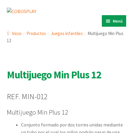
Ir
Ir
a
al
Menú
la
contenido
INICIO
navegación
Inicio
Productos
Juegos infantiles
Multijuego Min Plus
12
PRODUCTOS
Expandi
el
ECO 360º
Expandi
menú
el
ANIMALS
Expandi
hijo
menú
Multijuego Min Plus 12
el
COBOSLIGHT
Expandi
hijo
menú
el
KINETIKS
hijo
menú
REF. MIN-012
MURALES
hijo
DESCARGAS
Multijuego Min Plus 12
CONTACTO
Conjunto formado por dos torres unidas mediante
un tubo por el cual los niños podrán pasar de una