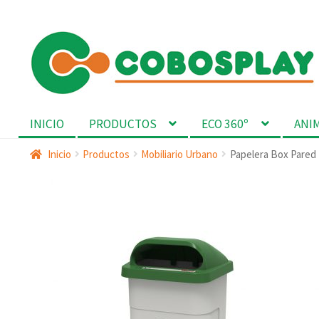
Ir
Ir
a
al
la
contenido
navegación
INICIO
PRODUCTOS
ECO 360º
ANI
Inicio
Productos
Mobiliario Urbano
Papelera Box Pared