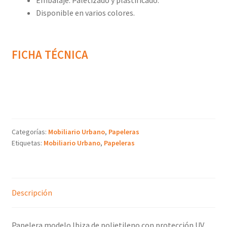
Embalaje: Paletizado y plastificado.
Disponible en varios colores.
FICHA TÉCNICA
Categorías:
Mobiliario Urbano
,
Papeleras
Etiquetas:
Mobiliario Urbano
,
Papeleras
Descripción
Papelera modelo Ibiza de polietileno con protección UV,