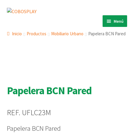
Ir
Ir
a
al
Menú
la
contenido
INICIO
navegación
Inicio
Productos
Mobiliario Urbano
Papelera BCN Pared
PRODUCTOS
Expandi
el
ECO 360º
Expandi
menú
el
ANIMALS
Expandi
hijo
menú
el
COBOSLIGHT
Expandi
hijo
menú
el
Papelera BCN Pared
KINETIKS
hijo
menú
MURALES
hijo
DESCARGAS
REF. UFLC23M
CONTACTO
Papelera BCN Pared